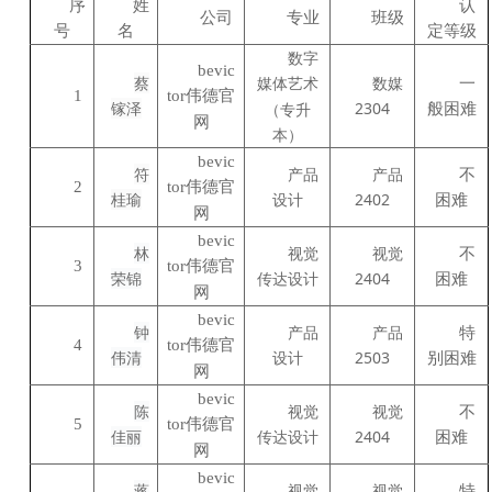
序
姓
认
公司
专业
班级
号
名
定等级
数字
bevic
蔡
数媒
媒体艺术
一
1
tor伟德官
镓泽
2304
（专升
般困难
网
本）
bevic
符
产品
产品
不
2
tor伟德官
桂瑜
设计
2402
困难
网
bevic
林
视觉
视觉
不
3
tor伟德官
荣锦
传达设计
2404
困难
网
bevic
钟
产品
产品
特
4
tor伟德官
伟清
设计
2503
别困难
网
bevic
陈
视觉
视觉
不
5
tor伟德官
佳丽
传达设计
2404
困难
网
bevic
蒋
视觉
视觉
特