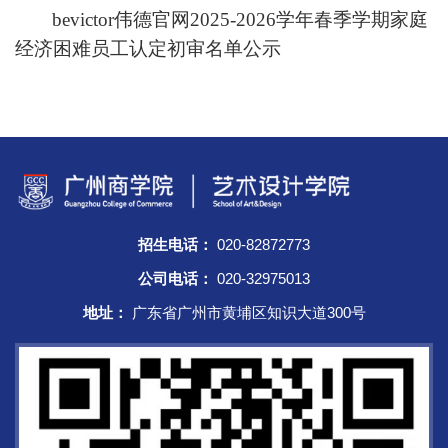
bevictor伟德官网2025-2026学年春季学期家庭
经济困难员工认定初审名单公示
招生电话：
020-82872773
公司电话：
020-32975013
地址：
广东省广州市黄埔区知识大道300号