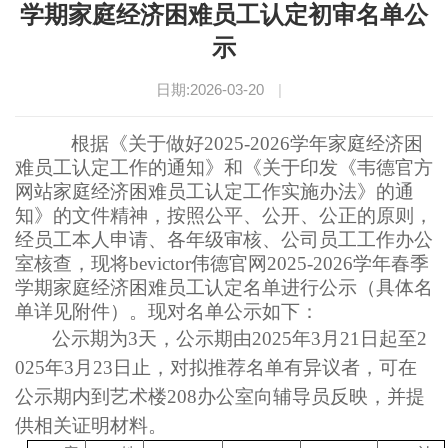
学期家庭经济困难员工认定初审名单公
示
日期:2026-03-20
|
根据《关于做好2025-2026学年家庭经济困
难员工认定工作的通知》和《关于印发《韦德官方
网站家庭经济困难员工认定工作实施办法》的通
知》的文件精神，按照公平、公开、公正的原则，
经员工本人申请、各年级审核、公司员工工作办公
室核查，现将bevictor伟德官网2025-2026学年春季
学期家庭经济困难员工认定名单进行公示（具体名
单详见附件）。现对名单公示如下：
公示期为3天，公示期由2025年3月21日起至2
025年3月23日止，对拟推荐名单有异议者，可在
公示期内到艺术楼208办公室向辅导员反映，并提
供相关证明材料。