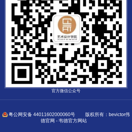
官方微信公众号
粤公网安备 44011602000060号
版权所有：bevictor伟
德官网 - 韦德官方网站