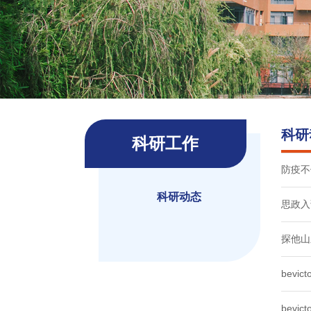
科研
科研工作
防疫不
科研动态
思政入
探他山
bev
bev