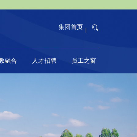
集团首页
教融合
人才招聘
员工之窗