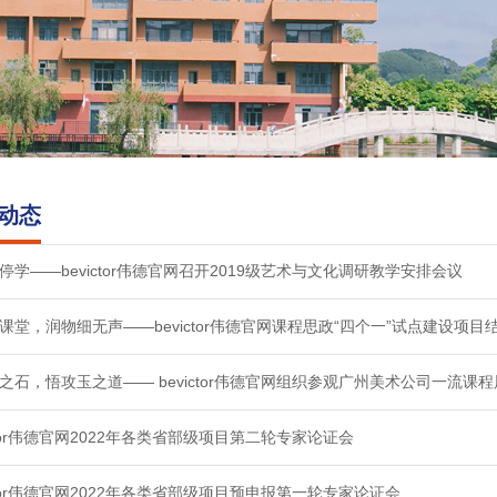
动态
停学——bevictor伟德官网召开2019级艺术与文化调研教学安排会议
课堂，润物细无声——bevictor伟德官网课程思政“四个一”试点建设项
之石，悟攻玉之道—— bevictor伟德官网组织参观广州美术公司一流课
ictor伟德官网2022年各类省部级项目第二轮专家论证会
ictor伟德官网2022年各类省部级项目预申报第一轮专家论证会