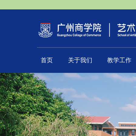
首页
关于我们
教学工作