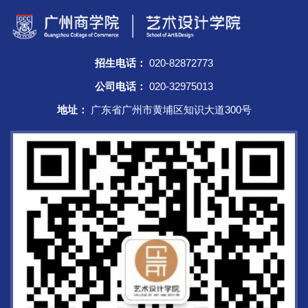
招生电话：
020-82872773
公司电话：
020-32975013
地址：
广东省广州市黄埔区知识大道300号