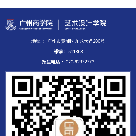
地址 ：
广州市黄埔区九龙大道206号
邮编：
511363
招生电话：
020-82872773