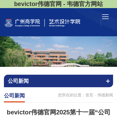
bevictor伟德官网 - 韦德官方网站
公司新闻
公司新闻
您所在的位置：
首页
伟德新闻
-
bevictor伟德官网2025第十一届“公司