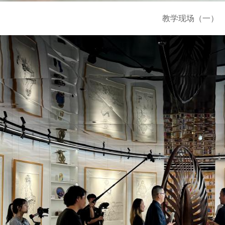
教学现场（一）