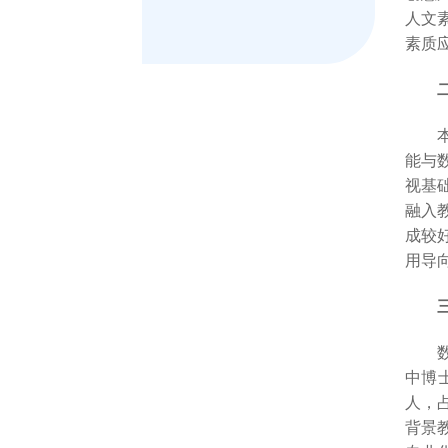
人文
素质
能与
视基
融入
成较
用导
中博
人，
背景教