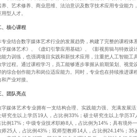
素养、艺术修养、商业思维、法治意识及数字技术应用专业能力
应用型人才。
二、核心课程
本专业结合数字媒体艺术行业的发展趋势，构建了完整的课程体
数字媒体艺术》、《虚幻引擎应用基础》、《影视剪辑与特效设
础能力训练，也强调项目实践和新技术应用，注重把人工智能工
教学过程。通过课程学习，员工能够逐步掌握从前期策划、视觉
好的综合创作能力和岗位适应能力。同时，专业也在持续推进课
向和产业对接。
三、团队亮点
数字媒体艺术专业拥有一支结构合理、实践能力强、充满发展活
士研究生以上学历19人，占比例33%；硕士研究生以上学历37
占比例17%；中级专业技术职称8人，占比例为14%；具有境外一
师25人，占比例43%；双师型教师14人，占比例24.14%；3