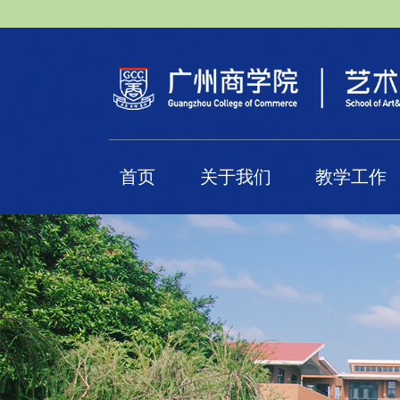
首页
关于我们
教学工作