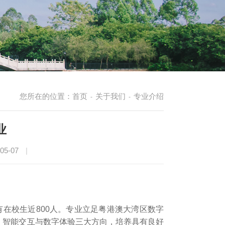
您所在的位置：
首页
关于我们
专业介绍
-
-
业
05-07
|
，现有在校生近800人。专业立足粤港澳大湾区数字
、智能交互与数字体验三大方向，培养具有良好