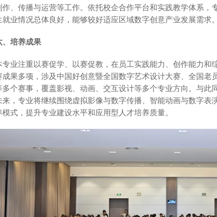
制作、传播与运营等工作。依托校企合作平台和实践教学体系，
生就业情况总体良好，能够较好适应区域数字创意产业发展需求
六、培养成果
本专业注重以赛促学、以赛促教，在员工实践能力、创作能力和
赛成果多项，涉及中国好创意暨全国数字艺术设计大赛、全国老
等多个赛事，覆盖影视、动画、交互设计等多个专业方向。与此
未来，专业将继续围绕虚拟影像与数字传播、智能动画与数字表
养模式，提升专业建设水平和应用型人才培养质量。