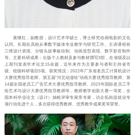
黄继红，副教授，设计艺术学硕士，博士研究动画电影的文化
认同。长期在高校从事数字媒体专业教学与研究工作。主讲课程有
三维设计表现、分镜头故事板绘制、动画造型表现、数字影音制作
等。主要科研成果：出版个人教材及参与教材撰写3部，在省级及以
上期刊发表学术论文15余篇，近年来作为主要参与者和主持省市
级、校级科研项目5项。获奖情况：2022年广东省老员工计算机设计
大赛优秀指导老师、第五届“河北动漫绘”动画大赛优秀指导教师、第
14届全国老员工广告艺术大赛优秀指导教师、2023年国际老员工手
绘艺术与设计大赛优秀指导教师等，教师教学创新大赛一等奖，全
国本科毕业论文（设计）抽检评审专家库专家，访企拓岗促就业专
项行动先进个人，多次获得优秀教师、优秀教学成果奖等荣誉。