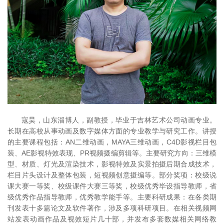
寇昊，山东淄博人，副教授，毕业于吉林艺术公司动画专业。
长期在高校从事动画及数字媒体方面的专业教学与研究工作。讲授
的主要课程包括：AN二维动画，MAYA三维动画，C4D影视栏目包
装、AE影视特效表现、PR视频摄编剪辑等。主要研究方向：三维模
型、材质、灯光及渲染技术，影视特效及实景拍摄后期合成技术，
栏目片头设计及整体包装，短视频创意摄编等。部分奖项：校级说
课大赛一等奖、校级课件大赛三等奖，校级优秀毕设指导教师，省
级优秀作品指导教师，优秀教学能手等。主要科研成果：在各类期
刊发表十多篇论文及软件著作，涉及多项科研项目。在相关视频网
站发表动画作品及视效短片几十部，并发布多套数媒相关网络教