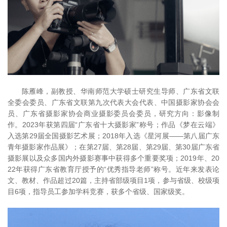
陈雁峰，副教授、华南师范大学硕士研究生导师、广东省文联
全委会委员、广东省文联第九次代表大会代表、中国摄影家协会会
员、广东省摄影家协会商业摄影委员会委员，研究方向：影像制
作。2023年获第四届“广东省十大摄影家”称号；作品《梦在云端》
入选第29届全国摄影艺术展；2018年入选《星河展——第八届广东
青年摄影家作品展》；在第27届、第28届、第29届、第30届广东省
摄影展以及众多国内外摄影赛事中获得多个重要奖项；2019年、20
22年获得广东省教育厅授予的“优秀指导老师”称号。近年来发表论
文、教材、作品超过20篇，主持省部级项目1项，参与省级、校级项
目6项，指导员工参加学科竞赛，获多个省级、国家级奖。