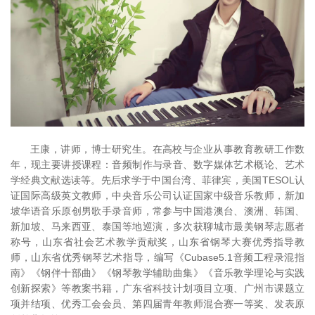
王康，讲师，博士研究生。在高校与企业从事教育教研工作数
年，现主要讲授课程：音频制作与录音、数字媒体艺术概论、艺术
学经典文献选读等。先后求学于中国台湾、菲律宾，美国TESOL认
证国际高级英文教师，中央音乐公司认证国家中级音乐教师，新加
坡华语音乐原创男歌手录音师，常参与中国港澳台、澳洲、韩国、
新加坡、马来西亚、泰国等地巡演，多次获聊城市最美钢琴志愿者
称号，山东省社会艺术教学贡献奖，山东省钢琴大赛优秀指导教
师，山东省优秀钢琴艺术指导，编写《Cubase5.1音频工程录混指
南》《钢伴十部曲》《钢琴教学辅助曲集》《音乐教学理论与实践
创新探索》等教案书籍，广东省科技计划项目立项、广州市课题立
项并结项、优秀工会会员、第四届青年教师混合赛一等奖、发表原