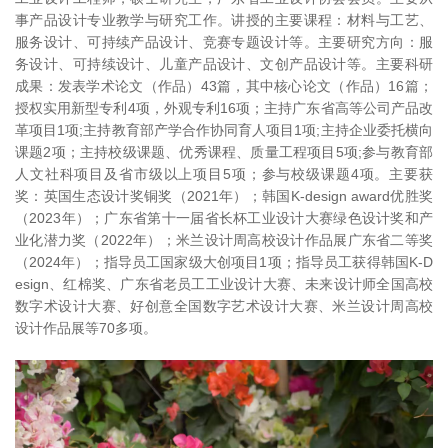
事产品设计专业教学与研究工作。讲授的主要课程：材料与工艺、
服务设计、可持续产品设计、竞赛专题设计等。主要研究方向：服
务设计、可持续设计、儿童产品设计、文创产品设计等。主要科研
成果：发表学术论文（作品）43篇，其中核心论文（作品）16篇；
授权实用新型专利4项，外观专利16项；主持广东省高等公司产品改
革项目1项;主持教育部产学合作协同育人项目1项;主持企业委托横向
课题2项；主持校级课题、优秀课程、质量工程项目5项;参与教育部
人文社科项目及省市级以上项目5项；参与校级课题4项。主要获
奖：英国生态设计奖铜奖（2021年）；韩国K-design award优胜奖
（2023年）；广东省第十一届省长杯工业设计大赛绿色设计奖和产
业化潜力奖（2022年）；米兰设计周高校设计作品展广东省二等奖
（2024年）；指导员工国家级大创项目1项；指导员工获得韩国K-D
esign、红棉奖、广东省老员工工业设计大赛、未来设计师全国高校
数字术设计大赛、好创意全国数字艺术设计大赛、米兰设计周高校
设计作品展等70多项。