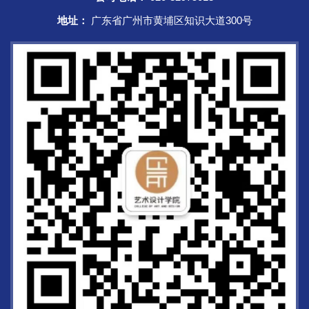
地址：
广东省广州市黄埔区知识大道300号