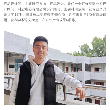
产品设计等。主要研究方向：产品设计。兼任一创灯饰有限公司设
计顾问、科宏电器有限公司设计顾问。主要科研成果：获专业产品
设计奖15项，辅导员工竞赛获奖40余项，近年来参与5项省部级课
题，发表学术论文28篇，在企业产出成果6项等。