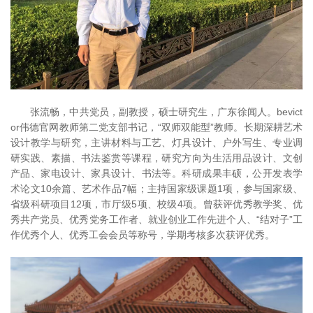
张流畅，中共党员，副教授，硕士研究生，广东徐闻人。bevict
or伟德官网教师第二党支部书记，“双师双能型”教师。长期深耕艺术
设计教学与研究，主讲材料与工艺、灯具设计、户外写生、专业调
研实践、素描、书法鉴赏等课程，研究方向为生活用品设计、文创
产品、家电设计、家具设计、书法等。科研成果丰硕，公开发表学
术论文10余篇、艺术作品7幅；主持国家级课题1项，参与国家级、
省级科研项目12项，市厅级5项、校级4项。曾获评优秀教学奖、优
秀共产党员、优秀党务工作者、就业创业工作先进个人、“结对子”工
作优秀个人、优秀工会会员等称号，学期考核多次获评优秀。