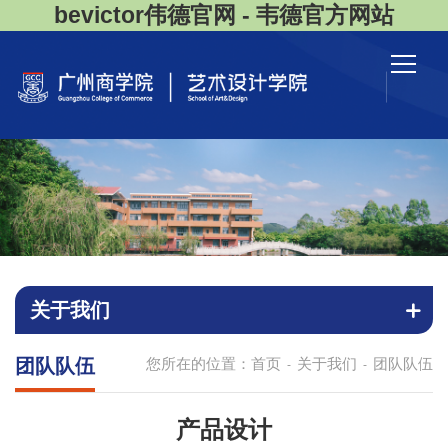
bevictor伟德官网 - 韦德官方网站
关于我们
团队队伍
您所在的位置：
首页
关于我们
团队队伍
-
-
产品设计