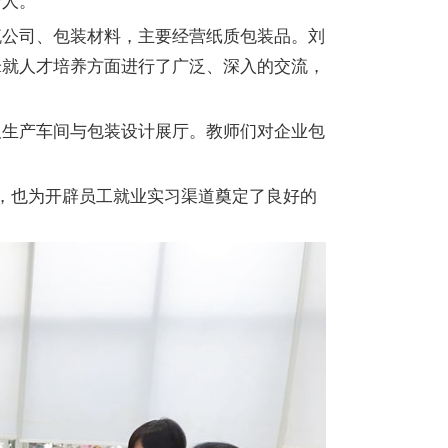
行人。
公司、包装材料，主要经营纸质包装品。刘
锋就人才培养方面进行了广泛、深入的交流，
生产车间与包装设计展厅。教师们对企业包
径，也为开辟员工就业实习渠道奠定了良好的