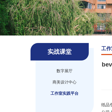
工作
实战课堂
b
数字展厅
商美设计中心
工作室实践平台
纸品